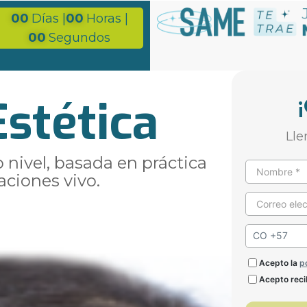
00
Días |
00
Horas |
00
Segundos
stética
Lle
 nivel, basada en práctica
Nombre *
aciones vivo.
Correo elec
Acepto la
p
Acepto reci