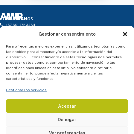
CONTÁCTANOS
+57 601 772 3484
infocolombia@amireducacion.com
Gestionar consentimiento
Horario: de L a V de 9h a 18h - Atención Presencial
Carrera 16 # 97 – 46. Torre 1 - Oficina 203. Edificio Torre 97 P.H.
ENLACES
Para ofrecer las mejores experiencias, utilizamos tecnologías como
¿Quiénes somos?
las cookies para almacenar y/o acceder a la información del
Atención al alumno
dispositivo. El consentimiento de estas tecnologías nos permitirá
Blog
procesar datos como el comportamiento de navegación o las
Contacto
identificaciones únicas en este sitio. No consentir o retirar el
SÍGUENOS
consentimiento, puede afectar negativamente a ciertas
características y funciones.
Gestionar los servicios
ASESORÍA PERSONALIZADA
Aceptar
Denegar
Ver preferencias