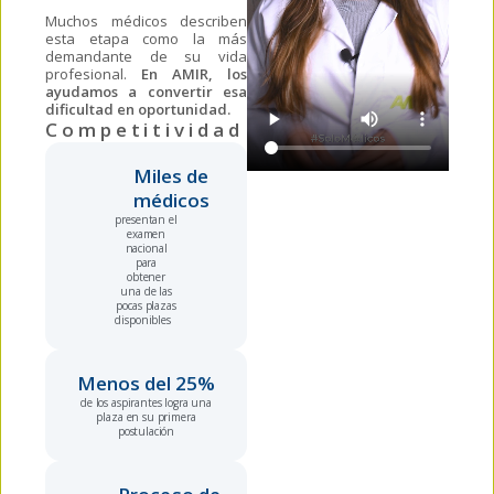
Muchos médicos describen
esta etapa como la más
demandante de su vida
profesional.
En AMIR, los
ayudamos a convertir esa
dificultad en oportunidad.
Competitividad
Miles de 
médicos
presentan el
examen
nacional
para
obtener
una de las
pocas plazas
disponibles
Menos del 
25
%
de los aspirantes logra una
plaza en su primera
postulación