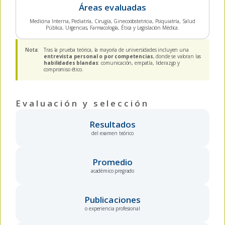
Áreas evaluadas
Medicina Interna, Pediatría, Cirugía, Ginecoobstetricia, Psiquiatría, Salud
Pública, Urgencias, Farmacología, Ética y Legislación Médica.
Nota:
Tras la prueba teórica, la mayoría de universidades incluyen una
entrevista personal o por competencias
, donde se valoran las
habilidades blandas
: comunicación, empatía, liderazgo y
compromiso ético.
Evaluación y selección
Resultados
del examen teórico
Promedio
académico pregrado
Publicaciones
o experiencia profesional