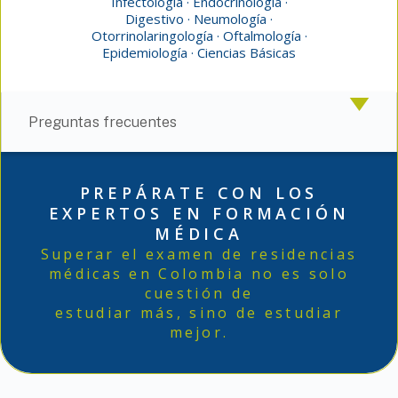
Infectología · Endocrinología ·
Digestivo · Neumología ·
Otorrinolaringología · Oftalmología ·
Epidemiología · Ciencias Básicas
Preguntas frecuentes
PREPÁRATE CON LOS
EXPERTOS EN FORMACIÓN
MÉDICA
Superar el examen de residencias
médicas en Colombia no es solo
cuestión de
estudiar más, sino de estudiar
mejor.