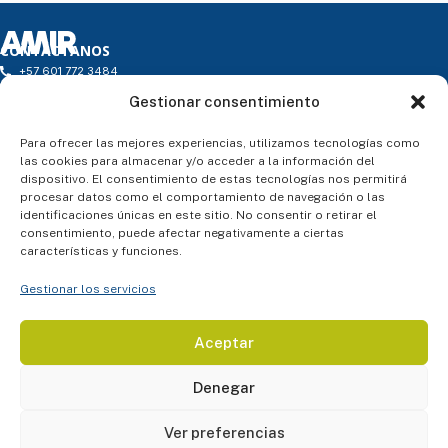
CONTÁCTANOS
+57 601 772 3484
infocolombia@amireducacion.com
Gestionar consentimiento
Horario: de L a V de 9h a 18h - Atención Presencial
Carrera 16 # 97 – 46. Torre 1 - Oficina 203. Edificio Torre 97 P.H.
ENLACES
Para ofrecer las mejores experiencias, utilizamos tecnologías como
¿Quiénes somos?
las cookies para almacenar y/o acceder a la información del
Atención al alumno
dispositivo. El consentimiento de estas tecnologías nos permitirá
Blog
procesar datos como el comportamiento de navegación o las
Contacto
identificaciones únicas en este sitio. No consentir o retirar el
SÍGUENOS
consentimiento, puede afectar negativamente a ciertas
características y funciones.
Gestionar los servicios
ASESORÍA PERSONALIZADA
Aceptar
Denegar
Ver preferencias