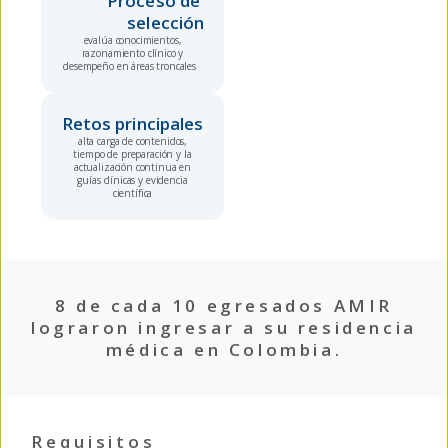
Proceso de 
selección
evalúa conocimientos,
razonamiento clínico y
desempeño en áreas troncales
Retos principales
alta carga de contenidos,
tiempo de preparación y la
actualización continua en
guías clínicas y evidencia
científica
8 de cada 10 egresados AMIR
lograron ingresar a su residencia
médica en Colombia.
Requisitos