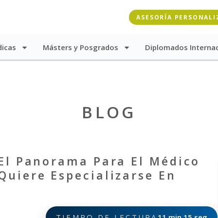
ASESORÍA PERSONALI
dicas
Másters y Posgrados
Diplomados Interna
BLOG
El Panorama Para El Médico
uiere Especializarse En
TIEMPO DE LECTURA
11 min 15 seg