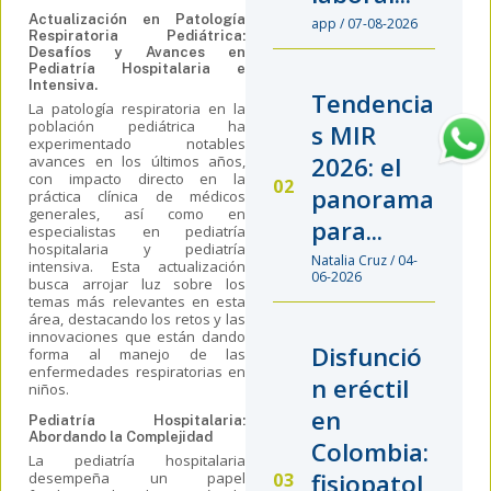
Actualización en Patología
app / 07-08-2026
Respiratoria Pediátrica:
Desafíos y Avances en
Pediatría Hospitalaria e
Intensiva
.
Tendencia
La patología respiratoria en la
población pediátrica ha
s MIR
experimentado notables
2026: el
avances en los últimos años,
con impacto directo en la
panorama
práctica clínica de médicos
generales, así como en
para...
especialistas en pediatría
hospitalaria y pediatría
Natalia Cruz / 04-
intensiva. Esta actualización
06-2026
busca arrojar luz sobre los
temas más relevantes en esta
área, destacando los retos y las
innovaciones que están dando
Disfunció
forma al manejo de las
enfermedades respiratorias en
n eréctil
niños.
en
Pediatría
Hospitalaria:
Abordando la Complejidad
Colombia:
La pediatría hospitalaria
fisiopatol
desempeña un papel