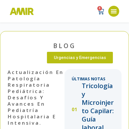
0
BLOG
Urgencias y Emergencias
Actualización En
Patología
ÚLTIMAS NOTAS
Tricología
Respiratoria
Pediátrica:
y
Desafíos Y
Microinjer
Avances En
to Capilar:
Pediatría
Hospitalaria E
Guía
Intensiva.
laboral...