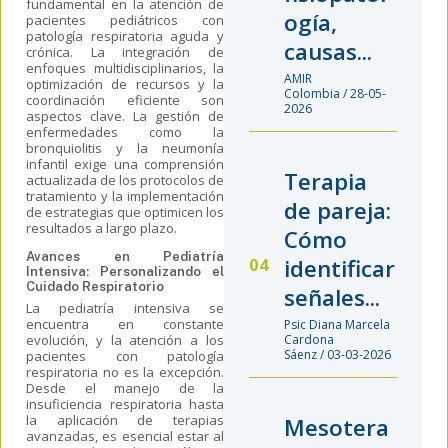
fundamental en la atención de
ogía,
pacientes pediátricos con
patología respiratoria aguda y
causas...
crónica. La integración de
enfoques multidisciplinarios, la
AMIR
optimización de recursos y la
Colombia / 28-05-
coordinación eficiente son
2026
aspectos clave. La gestión de
enfermedades como la
bronquiolitis y la neumonía
infantil exige una comprensión
Terapia
actualizada de los protocolos de
tratamiento y la implementación
de pareja:
de estrategias que optimicen los
resultados a largo plazo.
Cómo
Avances en Pediatría
identificar
Intensiva: Personalizando el
Cuidado Respiratorio
señales...
La pediatría intensiva se
encuentra en constante
Psic Diana Marcela
evolución, y la atención a los
Cardona
Sáenz / 03-03-2026
pacientes con patología
respiratoria no es la excepción.
Desde el manejo de la
insuficiencia respiratoria hasta
la aplicación de terapias
Mesotera
avanzadas, es esencial estar al