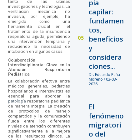
pia
tanto de las últimas
investigaciones y tecnologías. La
capilar:
ventilación mecánica no
invasiva, por ejemplo, ha
fundamen
emergido como una
herramienta crucial en el
tos,
tratamiento de la insuficiencia
respiratoria aguda, permitiendo
beneficios
una intervención temprana y
y
reduciendo la necesidad de
intubación en algunos casos.
considera
Colaboración
ciones...
Interdisciplinaria: Clave en la
Atención Respiratoria
Pediátrica
Dr. Eduardo Peña
Moreno / 03-03-
La colaboración efectiva entre
2026
médicos generales, pediatras
hospitalarios e intensivistas es
esencial para abordar la
patología
respiratoria pediátrica
El
de manera integral. La creación
de protocolos de manejo
fenómeno
compartidos y la comunicación
fluida entre los diferentes
migratori
niveles de atención contribuyen
significativamente a la mejora
o del
de los resultados clínicos. La