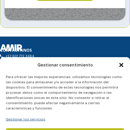
CONTÁCTANOS
+57 601 772 3484
infocolombia@amireducacion.com
Gestionar consentimiento
Horario: de L a V de 9h a 18h - Atención Presencial
Carrera 16 # 97 – 46. Torre 1 - Oficina 203. Edificio Torre 97 P.H.
ENLACES
Para ofrecer las mejores experiencias, utilizamos tecnologías como
¿Quiénes somos?
las cookies para almacenar y/o acceder a la información del
Atención al alumno
dispositivo. El consentimiento de estas tecnologías nos permitirá
Blog
procesar datos como el comportamiento de navegación o las
Contacto
identificaciones únicas en este sitio. No consentir o retirar el
SÍGUENOS
consentimiento, puede afectar negativamente a ciertas
características y funciones.
Gestionar los servicios
ASESORÍA PERSONALIZADA