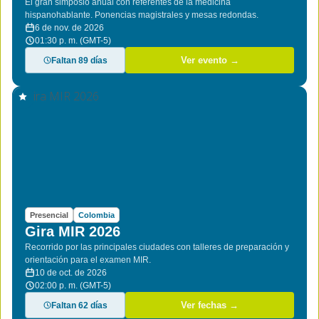
El gran simposio anual con referentes de la medicina
hispanohablante. Ponencias magistrales y mesas redondas.
6 de nov. de 2026
01:30 p. m. (GMT-5)
Faltan 89 días
Ver evento →
Presencial
Colombia
Gira MIR 2026
Recorrido por las principales ciudades con talleres de preparación y
orientación para el examen MIR.
10 de oct. de 2026
02:00 p. m. (GMT-5)
Faltan 62 días
Ver fechas →