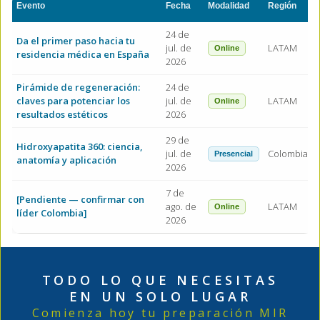
Evento
Fecha
Modalidad
Región
24 de
Da el primer paso hacia tu
jul. de
LATAM
Online
residencia médica en España
2026
Pirámide de regeneración:
24 de
claves para potenciar los
jul. de
LATAM
Online
resultados estéticos
2026
29 de
Hidroxyapatita 360: ciencia,
jul. de
Colombia
Presencial
anatomía y aplicación
2026
7 de
[Pendiente — confirmar con
ago. de
LATAM
Online
líder Colombia]
2026
TODO LO QUE NECESITAS
EN UN SOLO LUGAR
Comienza hoy tu preparación MIR