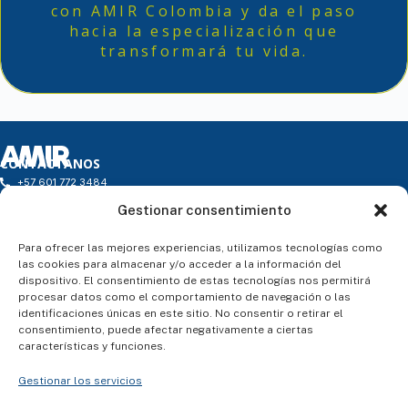
con AMIR Colombia y da el paso
hacia la especialización que
transformará tu vida.
CONTÁCTANOS
+57 601 772 3484
infocolombia@amireducacion.com
Gestionar consentimiento
Horario: de L a V de 9h a 18h - Atención Presencial
Carrera 16 # 97 – 46. Torre 1 - Oficina 203. Edificio Torre 97 P.H.
ENLACES
Para ofrecer las mejores experiencias, utilizamos tecnologías como
¿Quiénes somos?
las cookies para almacenar y/o acceder a la información del
Atención al alumno
dispositivo. El consentimiento de estas tecnologías nos permitirá
Blog
procesar datos como el comportamiento de navegación o las
Contacto
identificaciones únicas en este sitio. No consentir o retirar el
SÍGUENOS
consentimiento, puede afectar negativamente a ciertas
características y funciones.
Gestionar los servicios
ASESORÍA PERSONALIZADA