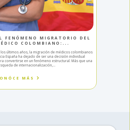
L FENÓMENO MIGRATORIO DEL
BIOEST
ÉDICO COLOMBIANO:...
TÉCNICA
 los últimos años, la migración de médicos colombianos
En los últimos 
cia España ha dejado de ser una decisión individual
consolidado c
ra convertirse en un fenómeno estructural. Más que una
más solicitado
squeda de internacionalización,...
Latinoamérica.
ONÓCE MÁS
CONÓCE