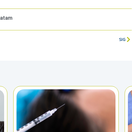
latam
SIG