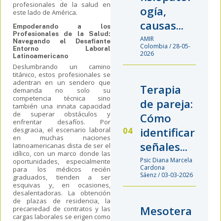
profesionales de la salud en
ogía,
este lado de América.
causas...
Empoderando a los
Profesionales de la Salud:
AMIR
Navegando el Desafiante
Colombia / 28-05-
Entorno Laboral
2026
Latinoamericano
Deslumbrando un camino
titánico, estos profesionales se
adentran en un sendero que
Terapia
demanda no solo su
competencia técnica sino
de pareja:
también una innata capacidad
de superar obstáculos y
Cómo
enfrentar desafíos. Por
identificar
desgracia, el escenario laboral
en muchas naciones
señales...
latinoamericanas dista de ser el
idílico, con un marco donde las
Psic Diana Marcela
oportunidades, especialmente
Cardona
para los médicos recién
Sáenz / 03-03-2026
graduados, tienden a ser
esquivas y, en ocasiones,
desalentadoras. La obtención
de plazas de residencia, la
Mesotera
precariedad de contratos y las
cargas laborales se erigen como