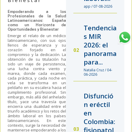
Bienestar
app / 07-08-2026
Empoderando a los
Profesionales de la Salud
Latinoamericanos: España
como un Horizonte de
Tendencia
Oportunidades y Bienestar
s MIR
Emerge el relato de un médico
latinoamericano, con sus ojos
2026: el
llenos de esperanza y su
corazón forjado en el
panorama
compromiso y la dedicación. La
obtención de su titulación ha
para...
sido un viaje de persistencia,
una lucha contra viento y
Natalia Cruz / 04-
marea, donde cada examen,
06-2026
cada práctica, y cada noche en
vela se transforma en un
peldaño en su escalera hacia el
cumplimiento profesional. Sin
Disfunció
embargo, más allá del anhelado
título, yace una travesía que
n eréctil
encierra una dualidad entre el
triunfo académico y los retos del
en
ámbito laboral en los países
Colombia:
latinoamericanos. En este
contexto, surge la necesidad de
fisiopatol
mantenerse empoderando a los