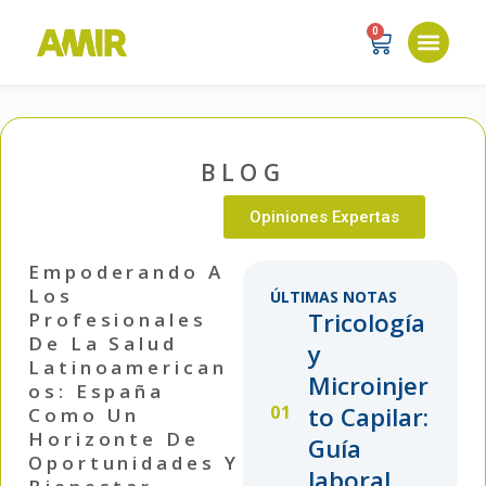
0
BLOG
Opiniones Expertas
Empoderando A
Los
ÚLTIMAS NOTAS
Tricología
Profesionales
De La Salud
y
Latinoamerican
Microinjer
Os: España
to Capilar:
Como Un
Horizonte De
Guía
Oportunidades Y
laboral...