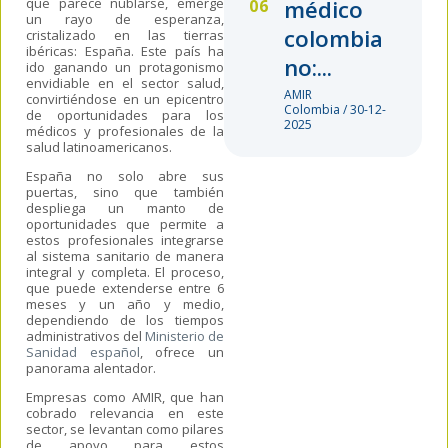
que parece nublarse, emerge
médico
un rayo de esperanza,
colombia
cristalizado en las tierras
ibéricas: España. Este país ha
no:...
ido ganando un protagonismo
envidiable en el sector salud,
AMIR
convirtiéndose en un epicentro
Colombia / 30-12-
de oportunidades para los
2025
médicos y profesionales de la
salud latinoamericanos.
España no solo abre sus
puertas, sino que también
despliega un manto de
oportunidades que permite a
estos profesionales integrarse
al sistema sanitario de manera
integral y completa. El proceso,
que puede extenderse entre 6
meses y un año y medio,
dependiendo de los tiempos
administrativos del
Ministerio de
Sanidad español
, ofrece un
panorama alentador.
Empresas como AMIR, que han
cobrado relevancia en este
sector, se levantan como pilares
de apoyo para estos