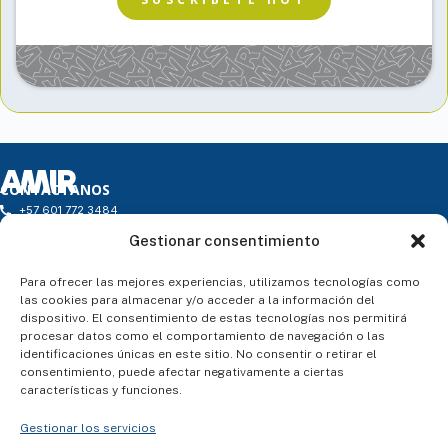
CONTÁCTANOS
+57 601 772 3484
infocolombia@amireducacion.com
Gestionar consentimiento
Horario: de L a V de 9h a 18h - Atención Presencial
Carrera 16 # 97 – 46. Torre 1 - Oficina 203. Edificio Torre 97 P.H.
ENLACES
Para ofrecer las mejores experiencias, utilizamos tecnologías como
¿Quiénes somos?
las cookies para almacenar y/o acceder a la información del
Atención al alumno
dispositivo. El consentimiento de estas tecnologías nos permitirá
Blog
procesar datos como el comportamiento de navegación o las
Contacto
identificaciones únicas en este sitio. No consentir o retirar el
SÍGUENOS
consentimiento, puede afectar negativamente a ciertas
características y funciones.
Gestionar los servicios
ASESORÍA PERSONALIZADA