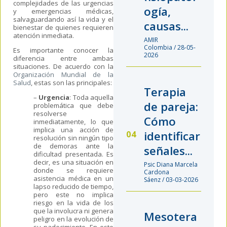
complejidades de las urgencias
ogía,
y emergencias médicas,
salvaguardando así la vida y el
causas...
bienestar de quienes requieren
atención inmediata.
AMIR
Colombia / 28-05-
Es importante conocer la
2026
diferencia entre ambas
situaciones.
De acuerdo con la
Organización Mundial de la
Salud
, estas son las
principales:
Terapia
–
Urgencia
: To
da aquella
de pareja:
problemática que debe
resolverse
Cómo
inmediatamente, lo que
implica una acción de
identificar
resolución sin ningún tipo
de demoras ante la
señales...
dificultad presentada.
Es
decir, es una situación en
Psic Diana Marcela
donde se requiere
Cardona
asistencia médica en un
Sáenz / 03-03-2026
lapso reducido de tiempo,
pero este no implica
riesgo
en la vida de los
que la involucra ni genera
Mesotera
peligro en la evolución de
su padecimiento. En este