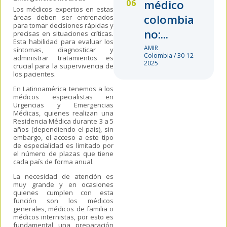
médico
Los médicos
expertos en estas
colombia
áreas deben ser entrenados
para tomar decisiones rápidas y
no:...
precisas en situaciones críticas.
Esta habilidad para evaluar los
AMIR
síntomas, diagnosticar y
Colombia / 30-12-
administrar tratamientos es
2025
crucial para la supervivencia de
los pacientes.
En
Latinoamérica tenemos a los
médicos especialistas en
Urgencias y Emergencias
Médicas,
quienes realizan un
a
Residencia Médica durante 3 a 5
años (dependiendo el país), sin
embargo, el acceso a este tipo
de especialidad es limitado por
el número
de plazas que tiene
cada país de forma anual.
La necesidad de atención es
muy grande y en ocasiones
quienes cumplen con esta
función son los médicos
generales, médicos de familia o
médicos internistas, por esto es
fundamental una preparación