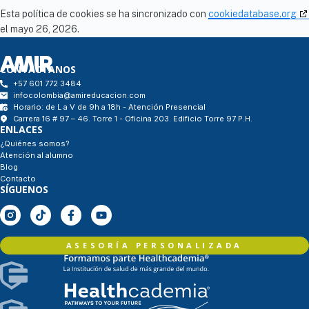
Esta política de cookies se ha sincronizado con
cookiedatabase.org
el mayo 26, 2026.
CONTÁCTANOS
+57 601 772 3484
infocolombia@amireducacion.com
Horario: de L a V de 9h a 18h - Atención Presencial
Carrera 16 # 97 – 46. Torre 1 - Oficina 203. Edificio Torre 97 P.H.
ENLACES
¿Quiénes somos?
Atención al alumno
Blog
Contacto
SÍGUENOS
ASESORÍA PERSONALIZADA